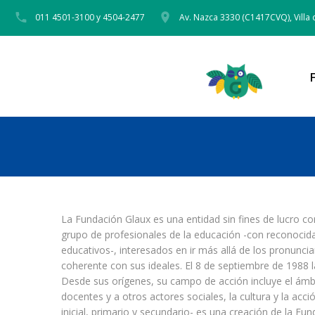
011 4501-3100 y 4504-2477
Av. Nazca 3330 (C1417CVQ), Villa 
La Fundación Glaux es una entidad sin fines de lucro c
grupo de profesionales de la educación -con reconocida 
educativos-, interesados en ir más allá de los pronuncia
coherente con sus ideales. El 8 de septiembre de 1988 la 
Desde sus orígenes, su campo de acción incluye el ámbi
docentes y a otros actores sociales, la cultura y la acci
inicial, primario y secundario- es una creación de la Fun