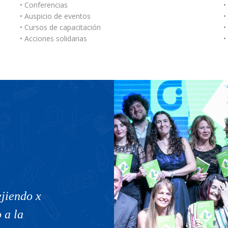
• Conferencias
•
• Auspicio de eventos
•
• Cursos de capacitación
•
• Acciones solidarias
•
ejiendo x
• Talleres culturales Glaux - Mue
 a la
“Andariegas” • Orquesta Clave 