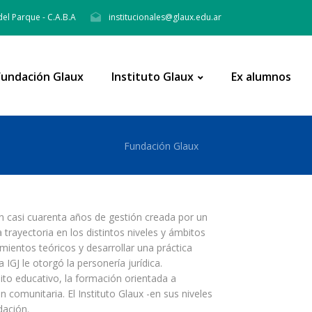
del Parque - C.A.B.A
institucionales@glaux.edu.ar
Fundación Glaux
Instituto Glaux
Ex alumnos
Fundación Glaux
on
casi cuarenta
años de gestión creada por un
trayectoria en los distintos niveles y ámbitos
mientos teóricos y desarrollar una práctica
IGJ le otorgó la personería jurídica.
to educativo, la formación orientada a
ón comunitaria. El Instituto Glaux -en sus niveles
dación.