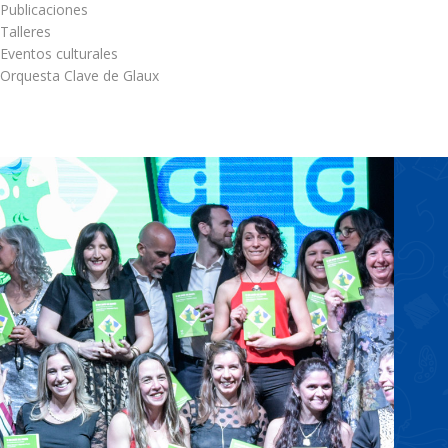
 Publicaciones
 Talleres
 Eventos culturales
 Orquesta Clave de Glaux
stra de arte
• Publicación de los libros Lo
de Glaux •
escuela. Una construcción sin