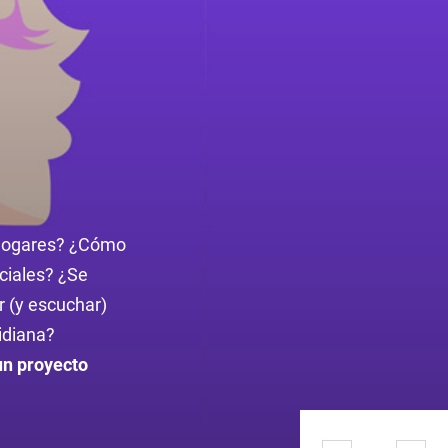
s hogares? ¿Cómo
ciales? ¿Se
r (y escuchar)
idiana?
un proyecto