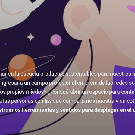
eñar en la escuela productos sustentables para nuestro
gresar a un campo profesional en la era de las redes so
los propios miedos? ¿Por qué abrir un espacio para conta
a las personas con las que compartimos nuestra vida cot
struimos herramientas y sentidos para desplegar en él 