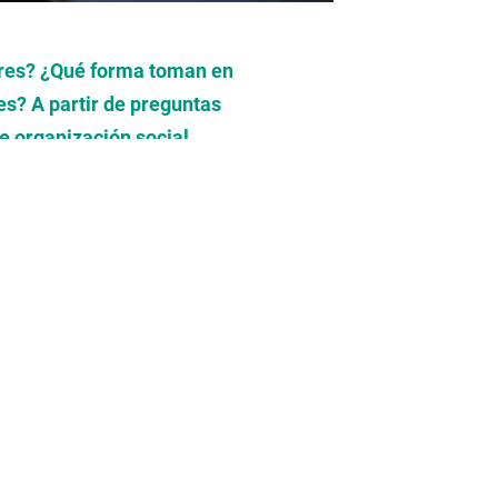
ares? ¿Qué forma toman en
es? A partir de preguntas
 organización social
ocido y registrando las
vive en el bosque Iturí, en
e lo que para nosotros y
vo.
 en Brasil: los mebêngôkre.
 habitan otro contexto
s: ¿qué tienen en común los
ecorrido realizado.