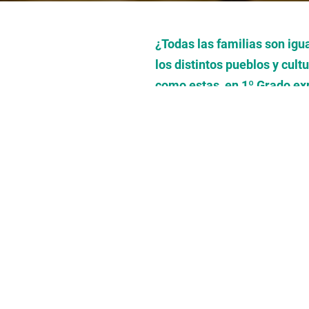
¿Todas las familias son ig
los distintos pueblos y cult
como estas, en 1º Grado ex
fundamental de la vida en 
Comenzamos trabajando con e
respuestas en nuestros cuad
el Congo: los bambuti (
mbut
nosotras es habitual y lo q
Más adelante, a través de o
Con estas actividades busc
espacial, para poder conoce
bambuti y los mebêngôkre? ¿