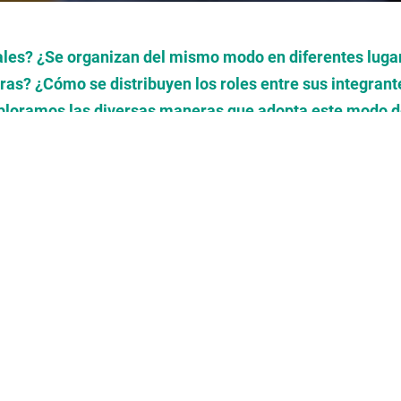
uales? ¿Se organizan del mismo modo en diferentes lug
uras? ¿Cómo se distribuyen los roles entre sus integrant
ploramos las diversas maneras que adopta este modo de
común.
stas preguntas a partir de lo que nos es cercano y con
ernos. Luego, vimos un video para conocer un pueblo que 
i
). Entonces, establecimos semejanzas y diferencias entr
ue allí sucedía. También construimos un cuadro comparati
tro video, conocimos un pueblo que vive en el Amazonas,
amos promover el acercamiento a otras comunidades que
r otras formas de organización familiar. Nos preguntamo
Qué tienen de diferente? Y realizamos una síntesis del r