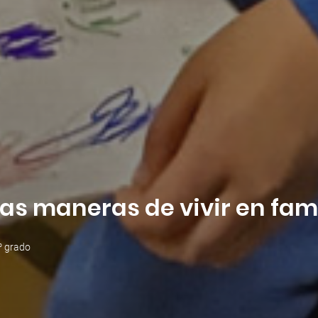
s maneras de vivir en fami
º grado